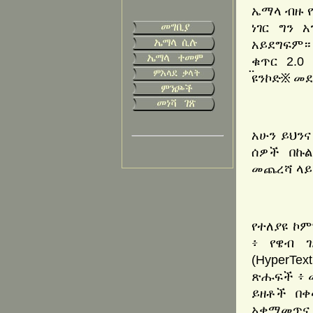
ኤማላ ብዙ የ
ነገር ግን 
አይደግፍም።
ቁጥር 2.0
፟ዩንኮድ፠ መደ
አሁን ይህን
ሰዎች በኩ
መጨረሻ ላይ 
የተለያዩ ኮም
፥ የዌብ 
(HyperTe
ጽሑፍች ፥ 
ይዘቶች በቀ
አቀማመጥና 