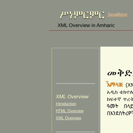
SenaMirmir
XML Overview in Amharic
መቅ
፟ኤማላ፠
(X
አዲስ ቴክኖ
XML Overview
ከፍተኛ ጥረት
Introduction
ዓመት በላ
HTML Overview
በእንደስትሪዎ
XML Overview