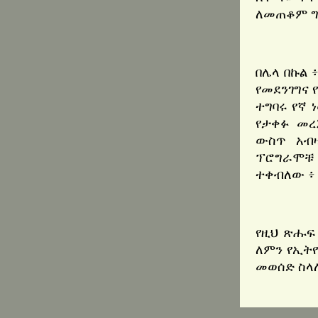
ለመጠቆም ግ
በሌላ በኩል 
የመደንገግና 
ተግባሩ የኛ 
የታቀፉ መረ
ውስጥ አብ
ፕሮግራሞቹ
ተቀብለው ፥ 
የዚህ ጽሑፍ
ለምን የኢት
መወሰድ ስላ